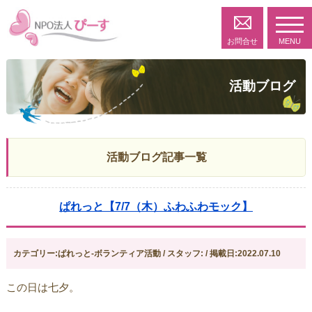
toggl
navig
お問合せ
MENU
活動ブログ
活動ブログ記事一覧
ぱれっと【7/7（木）ふわふわモック】
カテゴリー:ぱれっと-ボランティア活動 / スタッフ: / 掲載日:2022.07.10
この日は七夕。