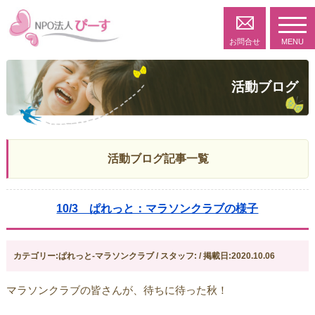
toggl
navig
お問合せ
MENU
活動ブログ
活動ブログ記事一覧
10/3 ぱれっと：マラソンクラブの様子
カテゴリー:ぱれっと-マラソンクラブ / スタッフ: / 掲載日:2020.10.06
マラソンクラブの皆さんが、待ちに待った秋！