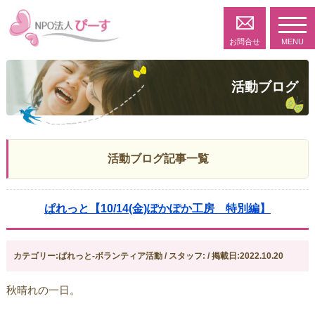
toggl
navig
お問合せ
MENU
活動ブログ
活動ブログ記事一覧
ぱれっと【10/14(金)ぽかぽか工房 特別編】
カテゴリー:ぱれっと-ボランティア活動 / スタッフ: / 掲載日:2022.10.20
秋晴れの一日。