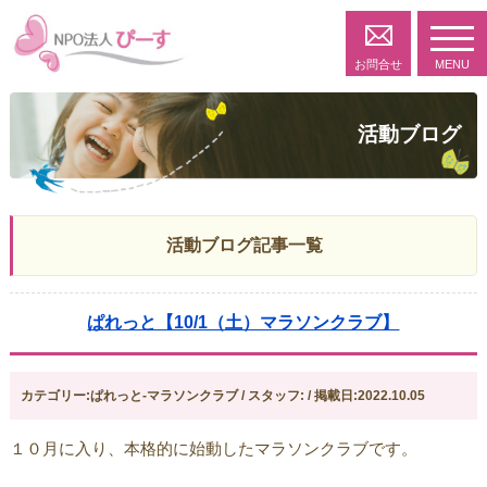
toggl
navig
お問合せ
MENU
活動ブログ
活動ブログ記事一覧
ぱれっと【10/1（土）マラソンクラブ】
カテゴリー:ぱれっと-マラソンクラブ / スタッフ: / 掲載日:2022.10.05
１０月に入り、本格的に始動したマラソンクラブです。