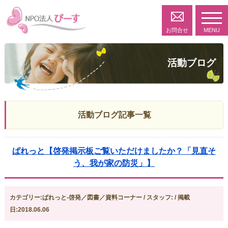
toggl
navig
お問合せ
MENU
活動ブログ
活動ブログ記事一覧
ぱれっと【啓発掲示板ご覧いただけましたか？「見直そ
う、我が家の防災」】
カテゴリー:ぱれっと-啓発／図書／資料コーナー / スタッフ: / 掲載
日:2018.06.06