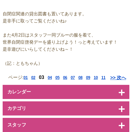
自閉症関連の貸出図書も置いてあります。
是非手に取ってご覧くださいね♪
また4月2日はスタッフ一同ブルーの服を着て、
世界自閉症啓発デーを盛り上げよう！っと考えています！
是非遊びにいらしてくださいね～！
（記：ともちゃん）
ページ:
03
>> 次へ
01
02
04
05
06
07
08
09
10
11
カレンダー
カテゴリ
スタッフ