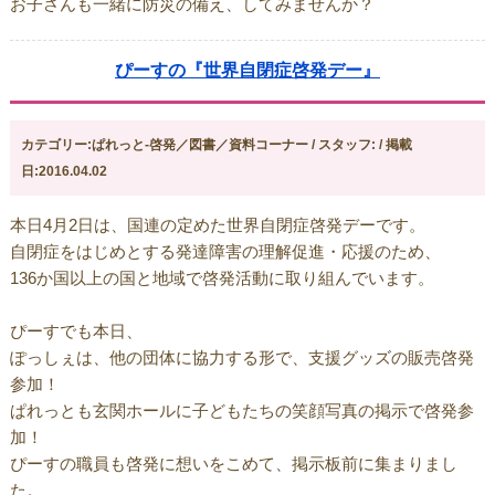
お子さんも一緒に防災の備え、してみませんか？
ぴーすの『世界自閉症啓発デー』
カテゴリー:ぱれっと-啓発／図書／資料コーナー / スタッフ: / 掲載
日:2016.04.02
本日4月2日は、国連の定めた世界自閉症啓発デーです。
自閉症をはじめとする発達障害の理解促進・応援のため、
136か国以上の国と地域で啓発活動に取り組んでいます。
ぴーすでも本日、
ぽっしぇは、他の団体に協力する形で、支援グッズの販売啓発
参加！
ぱれっとも玄関ホールに子どもたちの笑顔写真の掲示で啓発参
加！
ぴーすの職員も啓発に想いをこめて、掲示板前に集まりまし
た。