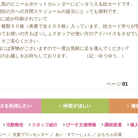
人気のビニールポケットカレンダーにピッタリ入る絵カードです。
閉症の方への月間スケジュールの提示にとっても便利です。
裏に絵が印刷されていて
０種類５０枚（表裏で全１００枚）入っています。絵カード作りが
めてお使いの方もぽっしぇスタッフが使い方のアドバイスをさせて
うそご安心ください。
舗には実物がございますので一度お気軽に足を運んでください?
様のお越しをお待ちしております。 （記：ゆうゆう。）
ページ:
01
活動報告
スタッフ紹介
ぴーす主催情報
講師派遣
個
ぶー
／
支援プランセンター
／
あい・すてーしょん
／
おもちゃ広場