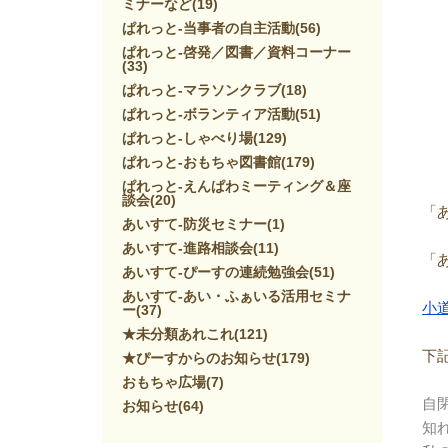
ミナーなど
(19)
ぱれっと-当事者の自主活動
(56)
ぱれっと-啓発／図書／資料コーナー
(33)
ぱれっと-マラソンクラブ
(18)
ぱれっと-ボランティア活動
(51)
ぱれっと-しゃべり場
(129)
ぱれっと-おもちゃ図書館
(179)
ぱれっと-えんぱわミーティング＆座
談会
(20)
「
あいすて-防災セミナー
(1)
あいすて-進路相談会
(11)
「
あいすて-ぴーすの連続勉強会
(51)
あいすて-あい・ふぁいる活用セミナ
小
ー
(37)
★未分類あれこれ
(121)
下
★ぴーすからのお知らせ
(179)
おもちゃ広場
(7)
自
お知らせ
(64)
知