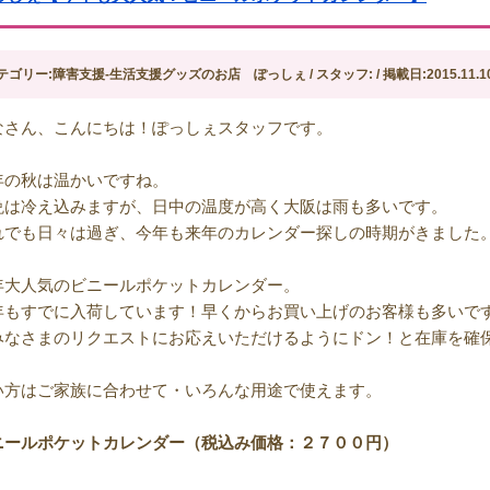
テゴリー:障害支援-生活支援グッズのお店 ぽっしぇ / スタッフ: / 掲載日:2015.11.1
なさん、こんにちは！ぽっしぇスタッフです。
年の秋は温かいですね。
晩は冷え込みますが、日中の温度が高く大阪は雨も多いです。
れでも日々は過ぎ、今年も来年のカレンダー探しの時期がきました
年大人気のビニールポケットカレンダー。
年もすでに入荷しています！早くからお買い上げのお客様も多いで
みなさまのリクエストにお応えいただけるようにドン！と在庫を確
い方はご家族に合わせて・いろんな用途で使えます。
ニールポケットカレンダー（税込み価格：２７００円）