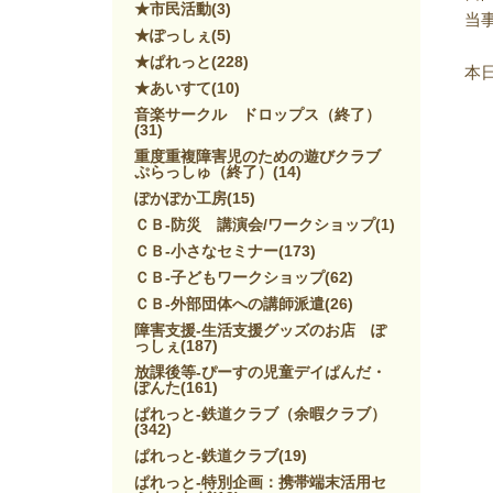
★市民活動
(3)
当
★ぽっしぇ
(5)
★ぱれっと
(228)
本
★あいすて
(10)
音楽サークル ドロップス（終了）
(31)
重度重複障害児のための遊びクラブ
ぷらっしゅ（終了）
(14)
ぽかぽか工房
(15)
ＣＢ-防災 講演会/ワークショップ
(1)
ＣＢ-小さなセミナー
(173)
ＣＢ-子どもワークショップ
(62)
ＣＢ-外部団体への講師派遣
(26)
障害支援-生活支援グッズのお店 ぽ
っしぇ
(187)
放課後等-ぴーすの児童デイぱんだ・
ぽんた
(161)
ぱれっと-鉄道クラブ（余暇クラブ）
(342)
ぱれっと-鉄道クラブ
(19)
ぱれっと-特別企画：携帯端末活用セ