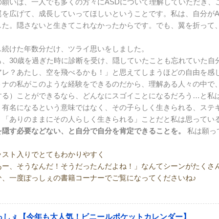
の願いは、一人でも多くの方々にASDについて理解していただき、
翼を広げて、成長していってほしいということです。私は、自分がA
した。隠さないと生きてこれなかったからです。でも、翼を折って
。
し続けた年数分だけ、ツライ思いをしました。
も、30歳を過ぎた時に診断を受け、隠していたことも忘れていた自
アレ？あたし、空を飛べるかも！」と思えてしまうほどの自由を感
トナの私がこのような経験をできるのだから、理解ある人々の中で
する）ことができるなら、どんなにスゴイことになるだろう…と私
、有名になるという意味ではなく、その子らしく生きられる、ステ
、「ありのままにその人らしく生きられる」ことだと私は思ってい
を隠す必要などない、と自分で自分を肯定できることを。
私は願っ
ラスト入りでとてもわかりやすく
あー、そうなんだ！そうだったんだよね！」なんてシーンがたくさ
ひ、一度ぽっしぇの書籍コーナーでご覧になってくださいね♪
っしぇ【今年も大人気！ビニールポケットカレンダー】