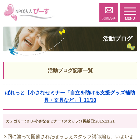
toggl
navig
お問合せ
MENU
活動ブログ
活動ブログ記事一覧
ぱれっと【小さなセミナー「自立を助ける支援グッズ補助
具・文具など」】11/10
カテゴリー:ＣＢ-小さなセミナー / スタッフ: / 掲載日:2015.11.21
３回に渡って開催されたぽっしぇスタッフ講師編も、いよいよ