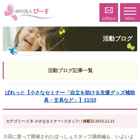
toggl
navig
お問合せ
MENU
活動ブログ
活動ブログ記事一覧
ぱれっと【小さなセミナー「自立を助ける支援グッズ補助
具・文具など」】11/10
カテゴリー:ＣＢ-小さなセミナー / スタッフ: / 掲載日:2015.11.21
３回に渡って開催されたぽっしぇスタッフ講師編も、いよいよ