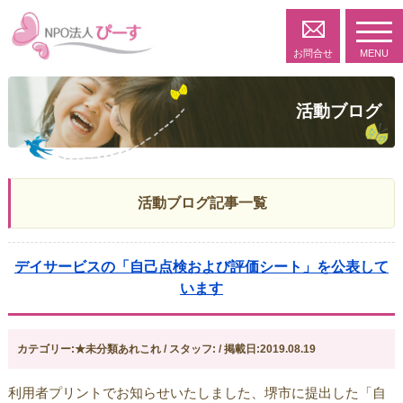
toggl
navig
お問合せ
MENU
活動ブログ
活動ブログ記事一覧
デイサービスの「自己点検および評価シート」を公表して
います
カテゴリー:★未分類あれこれ / スタッフ: / 掲載日:2019.08.19
利用者プリントでお知らせいたしました、堺市に提出した「自