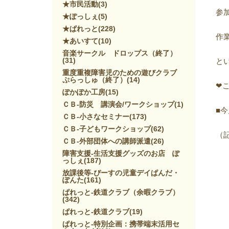
★市民活動
(3)
参
★ぽっしぇ
(5)
★ぱれっと
(228)
作
★あいすて
(10)
音楽サークル ドロップス（終了）
(31)
と
重度重複障害児のための遊びクラブ
ぷらっしゅ（終了）
(14)
❤
ぽかぽか工房
(15)
ＣＢ-防災 講演会/ワークショップ
(1)
■
ＣＢ-小さなセミナー
(173)
ＣＢ-子どもワークショップ
(62)
（
ＣＢ-外部団体への講師派遣
(26)
障害支援-生活支援グッズのお店 ぽ
っしぇ
(187)
放課後等-ぴーすの児童デイぱんだ・
ぽんた
(161)
ぱれっと-鉄道クラブ（余暇クラブ）
(342)
ぱれっと-鉄道クラブ
(19)
ぱれっと-特別企画：携帯端末活用セ