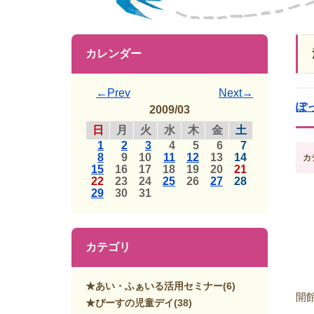
カレンダー
←Prev
Next→
ぽ
2009/03
日
月
火
水
木
金
土
1
2
3
4
5
6
7
8
9
10
11
12
13
14
カ
15
16
17
18
19
20
21
22
23
24
25
26
27
28
29
30
31
カテゴリ
★あい・ふぁいる活用セミナー
(6)
開
★ぴーすの児童デイ
(38)