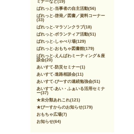
ミナーなど
(19)
ぱれっと-当事者の自主活動
(56)
ぱれっと-啓発／図書／資料コーナー
(33)
ぱれっと-マラソンクラブ
(18)
ぱれっと-ボランティア活動
(51)
ぱれっと-しゃべり場
(129)
ぱれっと-おもちゃ図書館
(179)
ぱれっと-えんぱわミーティング＆座
談会
(20)
あいすて-防災セミナー
(1)
あいすて-進路相談会
(11)
あいすて-ぴーすの連続勉強会
(51)
あいすて-あい・ふぁいる活用セミナ
ー
(37)
★未分類あれこれ
(121)
★ぴーすからのお知らせ
(179)
おもちゃ広場
(7)
お知らせ
(64)