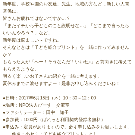
新年度、学校や園のお友達、先生、地域の方など…新しい人間
関係に、
皆さんお疲れではないですか…？
「またイチから子どものこと説明せな…」「どこまで言ったら
いいんやろう？」など、
新年度は悩ましい～ですね。
そんなときは「子ども紹介プリント」を一緒に作ってみません
か？
もらった人が「へー！そうなんだ！いいね♪」と前向きに考えて
もらえるような、
明るく楽しいお子さんの紹介を一緒に考えます。
夏休みまでに渡せますよー！是非お申し込みくださいね！
●日時：2017年6月15日（木）10：30～12：00
●場所：NPO法人ぴーす 交流室
●ファシリテーター：田中 知子
●参加費：1000円（ぱれっと利用契約登録者無料）
●申込み：定員がありますので、必ず申し込みをお願いします。
「件名：小セミ：子ども紹介プリント」とし、