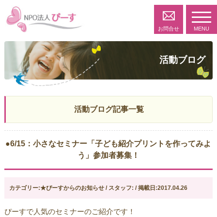
toggl
navig
お問合せ
MENU
活動ブログ
活動ブログ記事一覧
●6/15：小さなセミナー「子ども紹介プリントを作ってみよ
う」参加者募集！
カテゴリー:★ぴーすからのお知らせ / スタッフ: / 掲載日:2017.04.26
ぴーすで人気のセミナーのご紹介です！