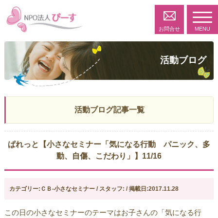
toggl
navig
お問合せ
MENU
活動ブログ
活動ブログ記事一覧
ぱれっと【小さなセミナー「気になる行動 パニック、多
動、自傷、こだわり」】11/16
カテゴリー:ＣＢ-小さなセミナー / スタッフ: / 掲載日:2017.11.28
この日の小さなセミナーのテーマはお子さんの「気になる行