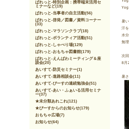
Yo
ぱれっと-特別企画：携帯端末活用セ
ミナーなど
(19)
Yo
ぱれっと-当事者の自主活動
(56)
ぱれっと-啓発／図書／資料コーナー
暑い
(33)
汗を
ぱれっと-マラソンクラブ
(18)
水分
ぱれっと-ボランティア活動
(51)
無理
ぱれっと-しゃべり場
(129)
ぱれっと-おもちゃ図書館
(179)
次回
ぱれっと-えんぱわミーティング＆座
談会
(20)
8月
あいすて-防災セミナー
(1)
あいすて-進路相談会
(11)
暑さ
あいすて-ぴーすの連続勉強会
(51)
あいすて-あい・ふぁいる活用セミナ
ー
(37)
★未分類あれこれ
(121)
★ぴーすからのお知らせ
(179)
おもちゃ広場
(7)
お知らせ
(64)