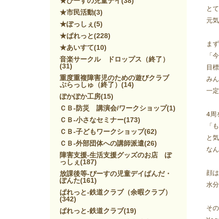
★ぴーすの児童デイ
(38)
とて
★市民活動
(3)
元気
★ぽっしぇ
(5)
★ぱれっと
(228)
まず
★あいすて
(10)
「今
音楽サークル ドロップス（終了）
(31)
目標
重度重複障害児のための遊びクラブ
みん
ぷらっしゅ（終了）
(14)
一定
ぽかぽか工房
(15)
ＣＢ-防災 講演会/ワークショップ
(1)
4周
ＣＢ-小さなセミナー
(173)
「も
ＣＢ-子どもワークショップ
(62)
と気
ＣＢ-外部団体への講師派遣
(26)
なん
障害支援-生活支援グッズのお店 ぽ
っしぇ
(187)
顔は
放課後等-ぴーすの児童デイぱんだ・
ぽんた
(161)
水分
ぱれっと-鉄道クラブ（余暇クラブ）
(342)
その
ぱれっと-鉄道クラブ
(19)