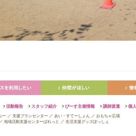
活動報告
スタッフ紹介
ぴーす主催情報
講師派遣
個
ぶー
／
支援プランセンター
／
あい・すてーしょん
／
おもちゃ広場
／
地域活動支援センターぱれっと
／
生活支援グッズぽっしぇ