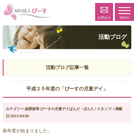
toggl
navig
お問合せ
MENU
活動ブログ
活動ブログ記事一覧
平成２５年度の「ぴーすの児童デイ」
カテゴリー:放課後等-ぴーすの児童デイぱんだ・ぽんた / スタッフ: / 掲載
日:2013.04.06
新年度が始まりました。