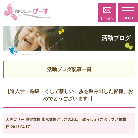
toggl
navig
お問合せ
MENU
活動ブログ
活動ブログ記事一覧
【進入学・進級・そして新しい一歩を踏み出した皆様、お
めでとうございます♪】
カテゴリー:障害支援-生活支援グッズのお店 ぽっしぇ / スタッフ: / 掲載
日:2013.04.17