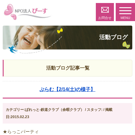
toggl
navig
お問合せ
MENU
活動ブログ
活動ブログ記事一覧
ぷらむ【2/14(土)の様子】
カテゴリー:ぱれっと-鉄道クラブ（余暇クラブ） / スタッフ: / 掲載
日:2015.02.23
★らっこパーティ