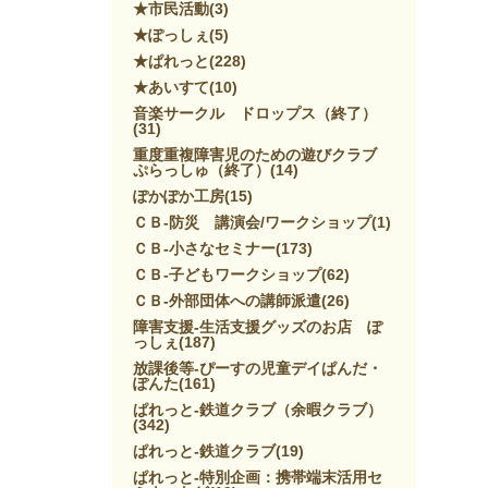
★市民活動
(3)
★ぽっしぇ
(5)
★ぱれっと
(228)
★あいすて
(10)
音楽サークル ドロップス（終了）
(31)
重度重複障害児のための遊びクラブ
ぷらっしゅ（終了）
(14)
ぽかぽか工房
(15)
ＣＢ-防災 講演会/ワークショップ
(1)
ＣＢ-小さなセミナー
(173)
ＣＢ-子どもワークショップ
(62)
ＣＢ-外部団体への講師派遣
(26)
障害支援-生活支援グッズのお店 ぽ
っしぇ
(187)
放課後等-ぴーすの児童デイぱんだ・
ぽんた
(161)
ぱれっと-鉄道クラブ（余暇クラブ）
(342)
ぱれっと-鉄道クラブ
(19)
ぱれっと-特別企画：携帯端末活用セ