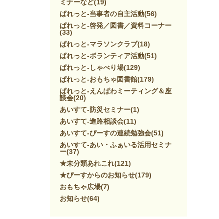
ミナーなど
(19)
ぱれっと-当事者の自主活動
(56)
ぱれっと-啓発／図書／資料コーナー
(33)
ぱれっと-マラソンクラブ
(18)
ぱれっと-ボランティア活動
(51)
ぱれっと-しゃべり場
(129)
ぱれっと-おもちゃ図書館
(179)
ぱれっと-えんぱわミーティング＆座
談会
(20)
あいすて-防災セミナー
(1)
あいすて-進路相談会
(11)
あいすて-ぴーすの連続勉強会
(51)
あいすて-あい・ふぁいる活用セミナ
ー
(37)
★未分類あれこれ
(121)
★ぴーすからのお知らせ
(179)
おもちゃ広場
(7)
お知らせ
(64)