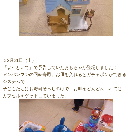
☆2月21日（土）
『よっといで』で予告していたおもちゃが登場しました！
アンパンマンの回転寿司。お皿を入れるとガチャポンができる
システムで、
子どもたちはお寿司そっちのけで、お皿をどんどんいれては、
カプセルをゲットしていました。