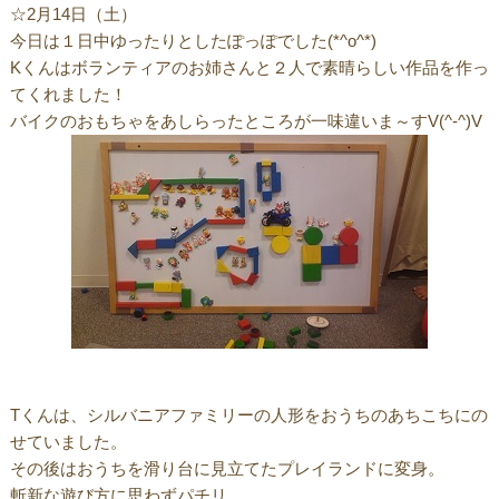
☆2月14日（土）
今日は１日中ゆったりとしたぽっぽでした(*^o^*)
Kくんはボランティアのお姉さんと２人で素晴らしい作品を作っ
てくれました！
バイクのおもちゃをあしらったところが一味違いま～すV(^-^)V
Tくんは、シルバニアファミリーの人形をおうちのあちこちにの
せていました。
その後はおうちを滑り台に見立てたプレイランドに変身。
斬新な遊び方に思わずパチリ。