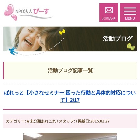
toggl
navig
お問合せ
MENU
活動ブログ
活動ブログ記事一覧
ぱれっと【小さなセミナー:困った行動と具体的対応につい
て】2/17
カテゴリー:★未分類あれこれ / スタッフ: / 掲載日:2015.02.27