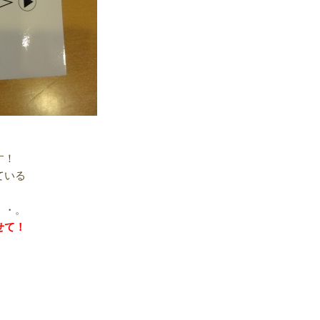
す！
ている
・・。
せて！