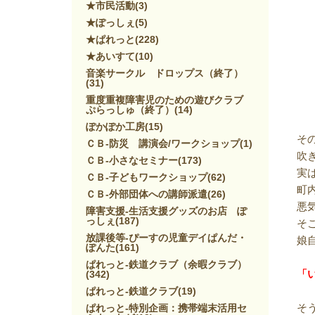
★市民活動
(3)
★ぽっしぇ
(5)
★ぱれっと
(228)
★あいすて
(10)
音楽サークル ドロップス（終了）
(31)
重度重複障害児のための遊びクラブ
ぷらっしゅ（終了）
(14)
ぽかぽか工房
(15)
そ
ＣＢ-防災 講演会/ワークショップ
(1)
吹
ＣＢ-小さなセミナー
(173)
実
ＣＢ-子どもワークショップ
(62)
町
ＣＢ-外部団体への講師派遣
(26)
悪
障害支援-生活支援グッズのお店 ぽ
っしぇ
(187)
そ
放課後等-ぴーすの児童デイぱんだ・
娘
ぽんた
(161)
ぱれっと-鉄道クラブ（余暇クラブ）
「
(342)
ぱれっと-鉄道クラブ
(19)
そ
ぱれっと-特別企画：携帯端末活用セ