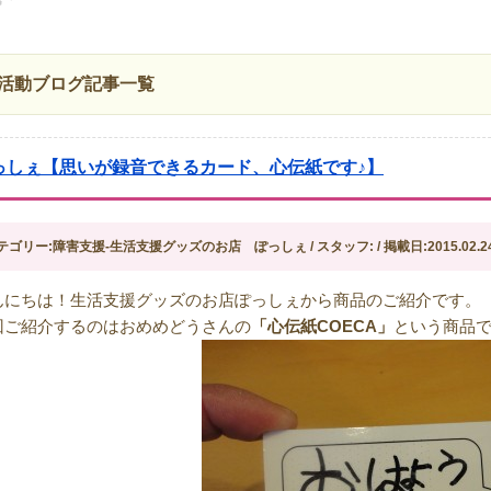
活動ブログ記事一覧
っしぇ【思いが録音できるカード、心伝紙です♪】
テゴリー:障害支援-生活支援グッズのお店 ぽっしぇ / スタッフ: / 掲載日:2015.02.2
んにちは！生活支援グッズのお店ぽっしぇから商品のご紹介です。
回ご紹介するのはおめめどうさんの
「心伝紙COECA」
という商品