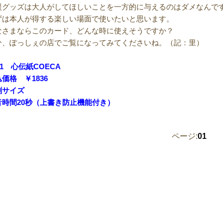
援グッズは大人がしてほしいことを一方的に与えるのはダメなんで
ずは本人が得する楽しい場面で使いたいと思います。
なさまならこのカード、どんな時に使えそうですか？
ひ、ぽっしぇの店でご覧になってみてくださいね。（記：里）
21 心伝紙COECA
価格 ￥1836
刺サイズ
音時間20秒（上書き防止機能付き）
ページ:
01