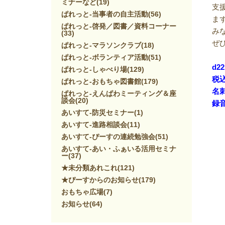
ミナーなど
(19)
支
ぱれっと-当事者の自主活動
(56)
ま
ぱれっと-啓発／図書／資料コーナー
み
(33)
ぜ
ぱれっと-マラソンクラブ
(18)
ぱれっと-ボランティア活動
(51)
d2
ぱれっと-しゃべり場
(129)
税込
ぱれっと-おもちゃ図書館
(179)
名
ぱれっと-えんぱわミーティング＆座
談会
(20)
録
あいすて-防災セミナー
(1)
あいすて-進路相談会
(11)
あいすて-ぴーすの連続勉強会
(51)
あいすて-あい・ふぁいる活用セミナ
ー
(37)
★未分類あれこれ
(121)
★ぴーすからのお知らせ
(179)
おもちゃ広場
(7)
お知らせ
(64)