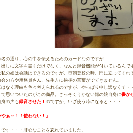
の名の通り、心の中を伝えるためのカードなのですが
き出しに文字を書くだけでなく、なんと録音機能が付いているんで
は私の娘は会話はできるのですが、毎朝登校の時、門に立ってくれ
内会の方や用務員さん、先生方に挨拶の言葉がでてきません。
気はなく理由も色々考えられるのですが、やっぱり申し訳なくて・
こで思いついたのがこの商品。さっそくうかない顔の娘自身に
書か
自身の声も
録音させた！
のですが、いざ使う時になると・・・
いやぁ～！！使わない！」
うです・・・肝心なことを忘れていました。