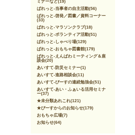
ミナーなど
(19)
ぱれっと-当事者の自主活動
(56)
ぱれっと-啓発／図書／資料コーナー
(33)
ぱれっと-マラソンクラブ
(18)
ぱれっと-ボランティア活動
(51)
ぱれっと-しゃべり場
(129)
ぱれっと-おもちゃ図書館
(179)
ぱれっと-えんぱわミーティング＆座
談会
(20)
あいすて-防災セミナー
(1)
あいすて-進路相談会
(11)
あいすて-ぴーすの連続勉強会
(51)
あいすて-あい・ふぁいる活用セミナ
ー
(37)
★未分類あれこれ
(121)
★ぴーすからのお知らせ
(179)
おもちゃ広場
(7)
お知らせ
(64)