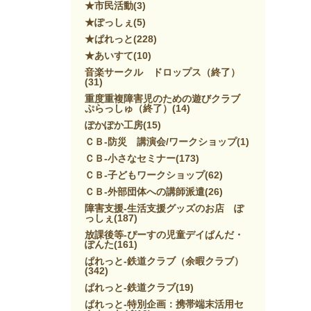
★市民活動
(3)
★ぽっしぇ
(5)
★ぱれっと
(228)
★あいすて
(10)
音楽サークル ドロップス（終了）
(31)
重度重複障害児のための遊びクラブ
ぷらっしゅ（終了）
(14)
ぽかぽか工房
(15)
ＣＢ-防災 講演会/ワークショップ
(1)
ＣＢ-小さなセミナー
(173)
ＣＢ-子どもワークショップ
(62)
ＣＢ-外部団体への講師派遣
(26)
障害支援-生活支援グッズのお店 ぽ
っしぇ
(187)
放課後等-ぴーすの児童デイぱんだ・
ぽんた
(161)
ぱれっと-鉄道クラブ（余暇クラブ）
(342)
ぱれっと-鉄道クラブ
(19)
ぱれっと-特別企画：携帯端末活用セ