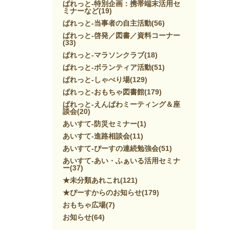
ぱれっと-特別企画：携帯端末活用セ
ミナーなど
(19)
ぱれっと-当事者の自主活動
(56)
ぱれっと-啓発／図書／資料コーナー
(33)
ぱれっと-マラソンクラブ
(18)
ぱれっと-ボランティア活動
(51)
ぱれっと-しゃべり場
(129)
ぱれっと-おもちゃ図書館
(179)
ぱれっと-えんぱわミーティング＆座
談会
(20)
あいすて-防災セミナー
(1)
あいすて-進路相談会
(11)
あいすて-ぴーすの連続勉強会
(51)
あいすて-あい・ふぁいる活用セミナ
ー
(37)
★未分類あれこれ
(121)
★ぴーすからのお知らせ
(179)
おもちゃ広場
(7)
お知らせ
(64)