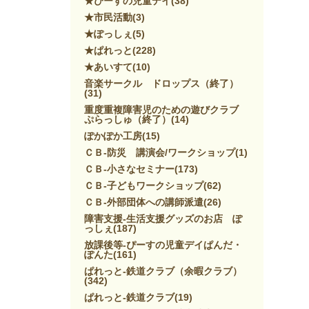
★ぴーすの児童デイ
(38)
★市民活動
(3)
★ぽっしぇ
(5)
★ぱれっと
(228)
★あいすて
(10)
音楽サークル ドロップス（終了）
(31)
重度重複障害児のための遊びクラブ
ぷらっしゅ（終了）
(14)
ぽかぽか工房
(15)
ＣＢ-防災 講演会/ワークショップ
(1)
ＣＢ-小さなセミナー
(173)
ＣＢ-子どもワークショップ
(62)
ＣＢ-外部団体への講師派遣
(26)
障害支援-生活支援グッズのお店 ぽ
っしぇ
(187)
放課後等-ぴーすの児童デイぱんだ・
ぽんた
(161)
ぱれっと-鉄道クラブ（余暇クラブ）
(342)
ぱれっと-鉄道クラブ
(19)