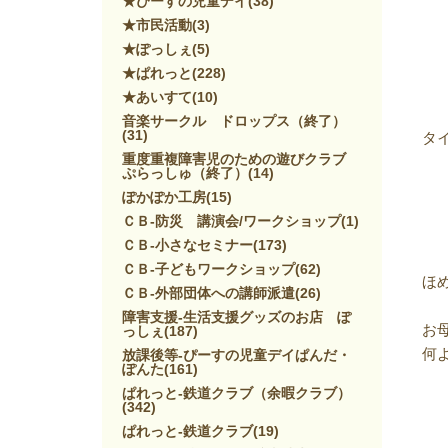
★ぴーすの児童デイ
(38)
★市民活動
(3)
★ぽっしぇ
(5)
★ぱれっと
(228)
★あいすて
(10)
音楽サークル ドロップス（終了）
(31)
タ
重度重複障害児のための遊びクラブ
ぷらっしゅ（終了）
(14)
ぽかぽか工房
(15)
ＣＢ-防災 講演会/ワークショップ
(1)
ＣＢ-小さなセミナー
(173)
ＣＢ-子どもワークショップ
(62)
ほ
ＣＢ-外部団体への講師派遣
(26)
障害支援-生活支援グッズのお店 ぽ
お
っしぇ
(187)
何
放課後等-ぴーすの児童デイぱんだ・
ぽんた
(161)
ぱれっと-鉄道クラブ（余暇クラブ）
(342)
ぱれっと-鉄道クラブ
(19)