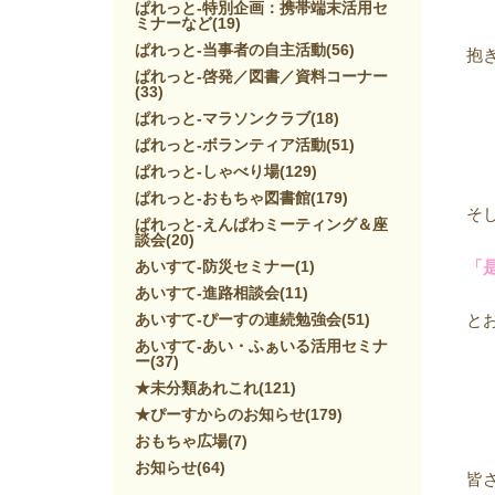
ぱれっと-特別企画：携帯端末活用セ
ミナーなど
(19)
ぱれっと-当事者の自主活動
(56)
抱
ぱれっと-啓発／図書／資料コーナー
(33)
ぱれっと-マラソンクラブ
(18)
ぱれっと-ボランティア活動
(51)
ぱれっと-しゃべり場
(129)
ぱれっと-おもちゃ図書館
(179)
そ
ぱれっと-えんぱわミーティング＆座
談会
(20)
あいすて-防災セミナー
(1)
「
あいすて-進路相談会
(11)
あいすて-ぴーすの連続勉強会
(51)
と
あいすて-あい・ふぁいる活用セミナ
ー
(37)
★未分類あれこれ
(121)
★ぴーすからのお知らせ
(179)
おもちゃ広場
(7)
お知らせ
(64)
皆