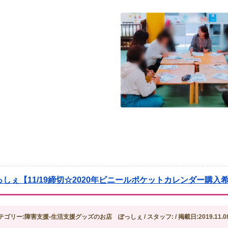
っしぇ【11/19締切☆2020年ビニールポケットカレンダー購
テゴリー:障害支援-生活支援グッズのお店 ぽっしぇ / スタッフ: / 掲載日:2019.11.0