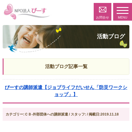
toggl
navig
お問合せ
MENU
活動ブログ
活動ブログ記事一覧
ぴーすの講師派遣【ジョブライフだいせん「防災ワークシ
ョップ」】
カテゴリー:ＣＢ-外部団体への講師派遣 / スタッフ: / 掲載日:2019.11.18