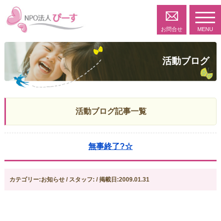
toggl
navig
お問合せ
MENU
活動ブログ
活動ブログ記事一覧
無事終了?☆
カテゴリー:お知らせ / スタッフ: / 掲載日:2009.01.31