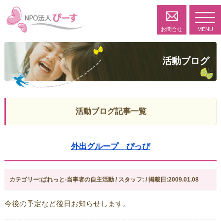
toggl
navig
お問合せ
MENU
活動ブログ
活動ブログ記事一覧
外出グループ ぴっぴ
カテゴリー:ぱれっと-当事者の自主活動 / スタッフ: / 掲載日:2009.01.08
今後の予定など後日お知らせします。