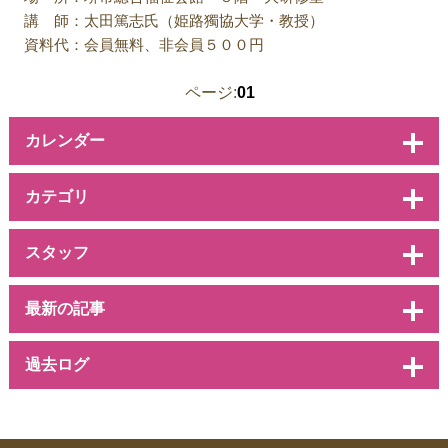
講 師：太田篤志氏（姫路獨協大学・教授）
資料代：会員無料、非会員５００円
ページ:
01
カレンダー
カテゴリ
スタッフ
最新の記事
過去ログ