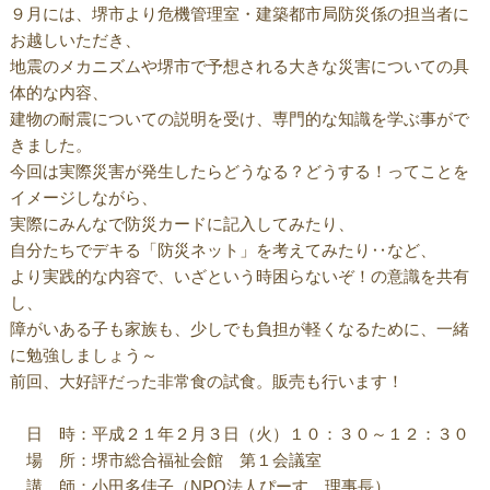
９月には、堺市より危機管理室・建築都市局防災係の担当者に
お越しいただき、
地震のメカニズムや堺市で予想される大きな災害についての具
体的な内容、
建物の耐震についての説明を受け、専門的な知識を学ぶ事がで
きました。
今回は実際災害が発生したらどうなる？どうする！ってことを
イメージしながら、
実際にみんなで防災カードに記入してみたり、
自分たちでデキる「防災ネット」を考えてみたり‥など、
より実践的な内容で、いざという時困らないぞ！の意識を共有
し、
障がいある子も家族も、少しでも負担が軽くなるために、一緒
に勉強しましょう～
前回、大好評だった非常食の試食。販売も行います！
日 時：平成２１年２月３日（火）１０：３０～１２：３０
場 所：堺市総合福祉会館 第１会議室
講 師：小田多佳子（NPO法人ぴーす 理事長）