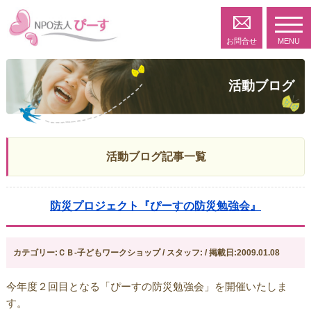
toggl
navig
お問合せ
MENU
活動ブログ
活動ブログ記事一覧
防災プロジェクト『ぴーすの防災勉強会』
カテゴリー:ＣＢ-子どもワークショップ / スタッフ: / 掲載日:2009.01.08
今年度２回目となる「ぴーすの防災勉強会」を開催いたしま
す。