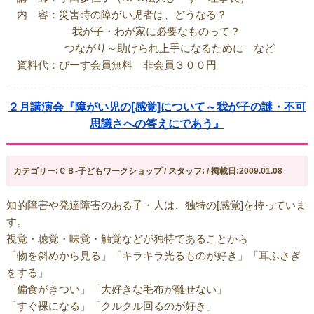
内 容：災害時の障がい児者は、どうなる？
我が子・わが家に必要なものって？
つながり～助けられ上手になるために など
資料代：ぴーす会員無料 非会員３００円
２月講演会『障がい児の[感覚]について～我が子の謎・不可
思議さへの答えにであう』
カテゴリー:ＣＢ-子どもワークショップ / スタッフ: / 掲載日:2009.01.08
知的障害や発達障害のある子・人は、独特の[感覚]を持っていま
す。
視覚・聴覚・味覚・触覚などが独特であることから
「物を斜めから見る」「キラキラ光るものが好き」「耳ふさぎ
をする」
「偏食がきつい」「大好きな毛布が離せない」
「すぐ裸になる」「クルクル回るのが好き」