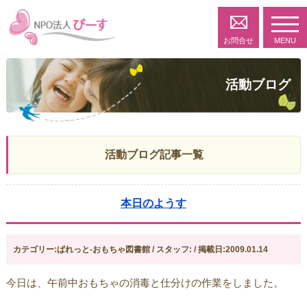
toggl
navig
お問合せ
MENU
活動ブログ
活動ブログ記事一覧
本日のようす
カテゴリー:ぱれっと-おもちゃ図書館 / スタッフ: / 掲載日:2009.01.14
今日は、午前中おもちゃの消毒と仕分けの作業をしました。