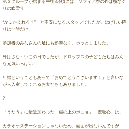
第３グループが始まる午後3時頃には、ソフィア堺の外は横なぐ
りの吹雪?!
“か…かえれる？” と不安になるスタッフでしたが、はげしい降
りは一時だけ。
参加者のみなさんの足にも影響なく、ホッとしました。
外はさむ～いこの日でしたが、ドロップスの子どもたちはみん
な元気いっぱい！
年始ということもあって「おめでとうございます！」と言いな
がら入室してくれるお友だちもありました。
?
「うたう」に最近加わった「崖の上のポニョ」「羞恥心」は、
カラオケステーションじゃないため、画面が出ないんですが