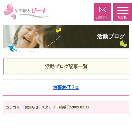
toggl
navig
お問合せ
MENU
活動ブログ
活動ブログ記事一覧
無事終了?☆
カテゴリー:お知らせ / スタッフ: / 掲載日:2009.01.31