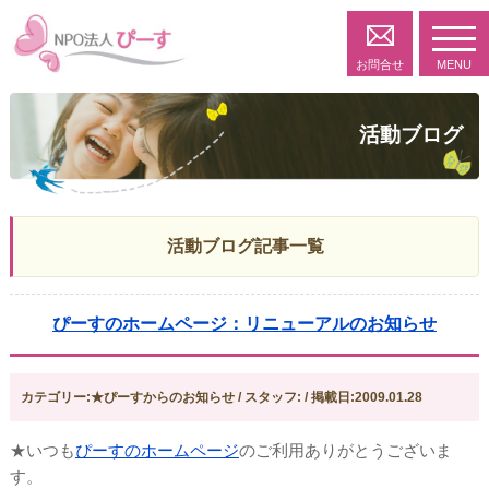
toggl
navig
お問合せ
MENU
活動ブログ
活動ブログ記事一覧
ぴーすのホームページ：リニューアルのお知らせ
カテゴリー:★ぴーすからのお知らせ / スタッフ: / 掲載日:2009.01.28
★いつも
ぴーすのホームページ
のご利用ありがとうございま
す。