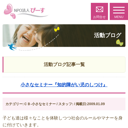
toggl
navig
お問合せ
MENU
活動ブログ
活動ブログ記事一覧
小さなセミナー『知的障がい児のしつけ』
カテゴリー:ＣＢ-小さなセミナー / スタッフ: / 掲載日:2009.01.09
子ども達は様々なことを体験しつつ社会のルールやマナーを身
に付けていきます。