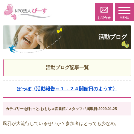
toggl
navig
お問合せ
MENU
活動ブログ
活動ブログ記事一覧
ぽっぽ〈活動報告～１．２４開館日のようす〉
カテゴリー:ぱれっと-おもちゃ図書館 / スタッフ: / 掲載日:2009.01.25
風邪が大流行しているせいか？参加者はとっても少なめ。