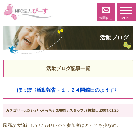
toggl
navig
お問合せ
MENU
活動ブログ
活動ブログ記事一覧
ぽっぽ〈活動報告～１．２４開館日のようす〉
カテゴリー:ぱれっと-おもちゃ図書館 / スタッフ: / 掲載日:2009.01.25
風邪が大流行しているせいか？参加者はとっても少なめ。